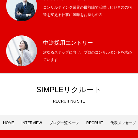
コンサルティング業界の最前線で活躍しビジネスの構
代表メッセージ
造を変える仕事に興味をお持ちの方
Webま！事業
ソリューション事業
中途採用エントリー
HOME
INTERVIEW
ブログ一覧ページ
RECRUIT
代表メッセ
次なるステップに向け、プロのコンサルタントを求め
ています
SIMPLEリクルート
RECRUITING SITE
HOME
INTERVIEW
ブログ一覧ページ
RECRUIT
代表メッセージ